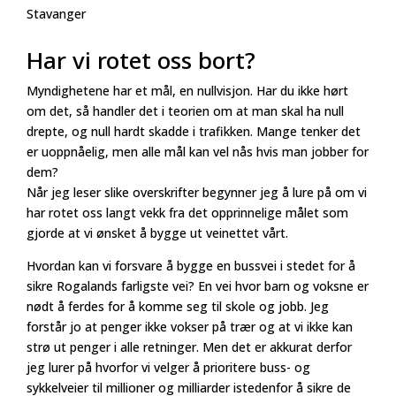
Stavanger
Har vi rotet oss bort?
Myndighetene har et mål, en nullvisjon. Har du ikke hørt
om det, så handler det i teorien om at man skal ha null
drepte, og null hardt skadde i trafikken. Mange tenker det
er uoppnåelig, men alle mål kan vel nås hvis man jobber for
dem?
Når jeg leser slike overskrifter begynner jeg å lure på om vi
har rotet oss langt vekk fra det opprinnelige målet som
gjorde at vi ønsket å bygge ut veinettet vårt.
Hvordan kan vi forsvare å bygge en bussvei i stedet for å
sikre Rogalands farligste vei? En vei hvor barn og voksne er
nødt å ferdes for å komme seg til skole og jobb. Jeg
forstår jo at penger ikke vokser på trær og at vi ikke kan
strø ut penger i alle retninger. Men det er akkurat derfor
jeg lurer på hvorfor vi velger å prioritere buss- og
sykkelveier til millioner og milliarder istedenfor å sikre de