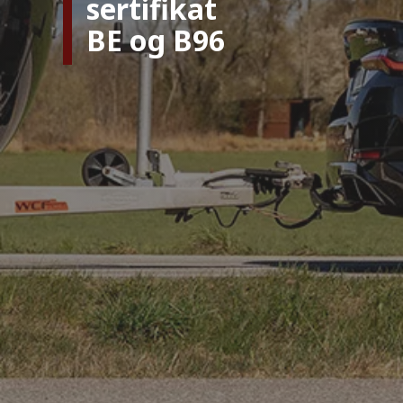
sertifikat
BE og B96