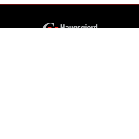
Haugsgjerd Trafikkskole AS
Løkkeveien 10,
4008 Stavanger
Telefon
:
51 53 96 60
E-post
:
kontakt@haugsgjerd.no
Personvern og Cookies
ÅPNINGSTIDER
Man. – Tors.
09:00 – 16:00
Fre.
09:00 – 15:00