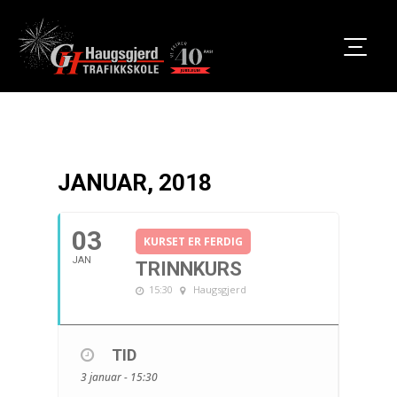
JANUAR, 2018
03
KURSET ER FERDIG
JAN
TRINNKURS
15:30
Haugsgjerd
TID
3 januar - 15:30