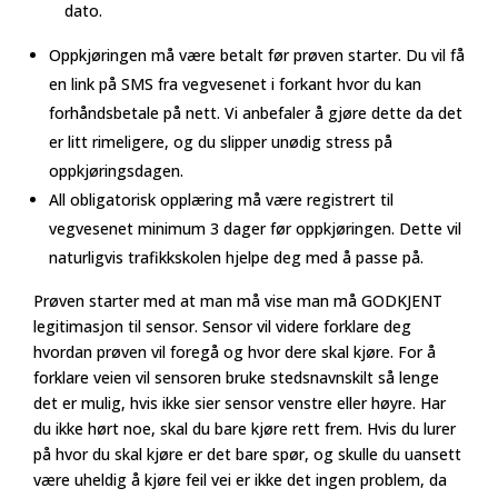
dato.
Oppkjøringen må være betalt før prøven starter. Du vil få
en link på SMS fra vegvesenet i forkant hvor du kan
forhåndsbetale på nett. Vi anbefaler å gjøre dette da det
er litt rimeligere, og du slipper unødig stress på
oppkjøringsdagen.
All obligatorisk opplæring må være registrert til
vegvesenet minimum 3 dager før oppkjøringen. Dette vil
naturligvis trafikkskolen hjelpe deg med å passe på.
Prøven starter med at man må vise man må GODKJENT
legitimasjon til sensor. Sensor vil videre forklare deg
hvordan prøven vil foregå og hvor dere skal kjøre. For å
forklare veien vil sensoren bruke stedsnavnskilt så lenge
det er mulig, hvis ikke sier sensor venstre eller høyre. Har
du ikke hørt noe, skal du bare kjøre rett frem. Hvis du lurer
på hvor du skal kjøre er det bare spør, og skulle du uansett
være uheldig å kjøre feil vei er ikke det ingen problem, da