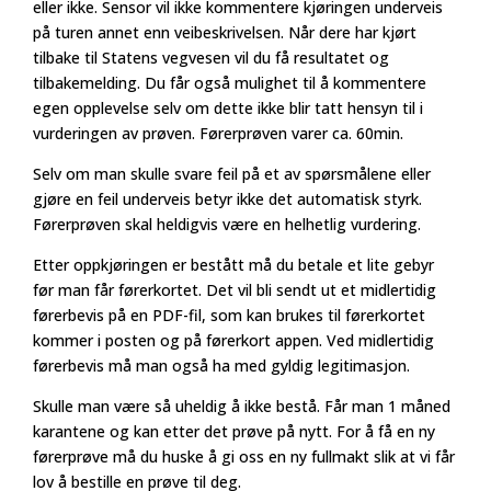
eller ikke. Sensor vil ikke kommentere kjøringen underveis
på turen annet enn veibeskrivelsen. Når dere har kjørt
tilbake til Statens vegvesen vil du få resultatet og
tilbakemelding. Du får også mulighet til å kommentere
egen opplevelse selv om dette ikke blir tatt hensyn til i
vurderingen av prøven. Førerprøven varer ca. 60min.
Selv om man skulle svare feil på et av spørsmålene eller
gjøre en feil underveis betyr ikke det automatisk styrk.
Førerprøven skal heldigvis være en helhetlig vurdering.
Etter oppkjøringen er bestått må du betale et lite gebyr
før man får førerkortet. Det vil bli sendt ut et midlertidig
førerbevis på en PDF-fil, som kan brukes til førerkortet
kommer i posten og på førerkort appen. Ved midlertidig
førerbevis må man også ha med gyldig legitimasjon.
Skulle man være så uheldig å ikke bestå. Får man 1 måned
karantene og kan etter det prøve på nytt. For å få en ny
førerprøve må du huske å gi oss en ny fullmakt slik at vi får
lov å bestille en prøve til deg.