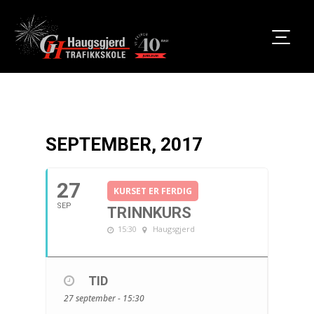
SEPTEMBER, 2017
27
KURSET ER FERDIG
SEP
TRINNKURS
15:30
Haugsgjerd
TID
27 september - 15:30