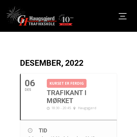
DESEMBER, 2022
06
KURSET ER FERDIG
DES
TRAFIKANT I
MØRKET
18:30 - 20:45
Haugsgjerd
TID