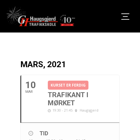
MARS, 2021
10
KURSET ER FERDIG
MAR
TRAFIKANT I
MØRKET
19:30 - 21:45
Haugsgjerd
TID