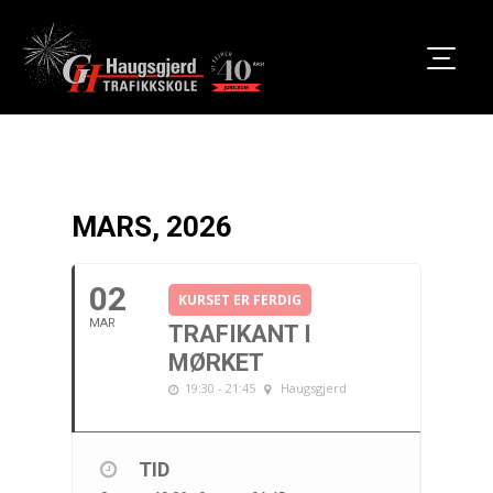
MARS, 2026
02
KURSET ER FERDIG
MAR
TRAFIKANT I
MØRKET
19:30 - 21:45
Haugsgjerd
TID