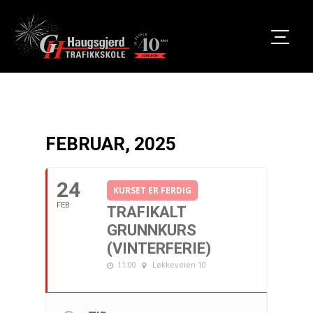
FEBRUAR, 2025
24
KURSET ER FERDIG
FEB
TRAFIKALT
GRUNNKURS
(VINTERFERIE)
11:00
Løkkeveien 10