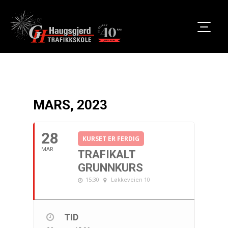
MARS, 2023
28
KURSET ER FERDIG
MAR
TRAFIKALT
GRUNNKURS
15:30
Løkkeveien 10
TID