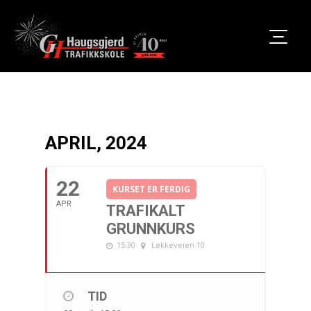
APRIL, 2024
22
KURSET ER FERDIG
APR
TRAFIKALT
GRUNNKURS
15:30
Løkkeveien 10
TID