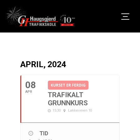
APRIL, 2024
08
KURSET ER FERDIG
APR
TRAFIKALT
GRUNNKURS
15:30
Løkkeveien 10
TID