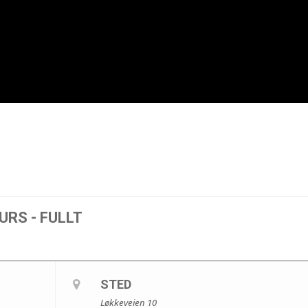
RS - FULLT
STED
Løkkeveien 10