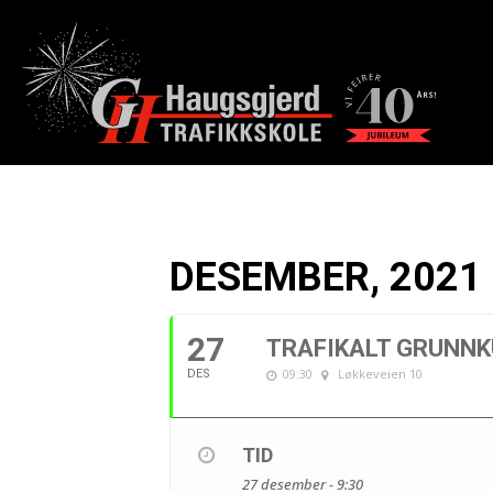
DESEMBER, 2021
27
TRAFIKALT GRUNNKU
09:30
Løkkeveien 10
DES
TID
27 desember - 9:30