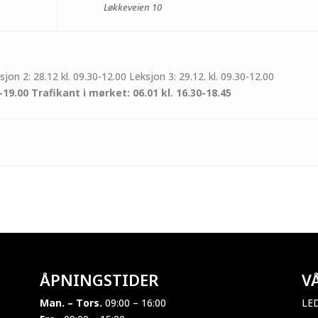
Løkkeveien 10
sjon 2: 28.12 kl. 09.30-12.00 Leksjon 3: 29.12. kl. 09.30-12.00
-19.00
Trafikant i mørket: 06.01 kl. 16.30-18.45
ÅPNINGSTIDER
V
Man. – Tors.
09:00 – 16:00
LE