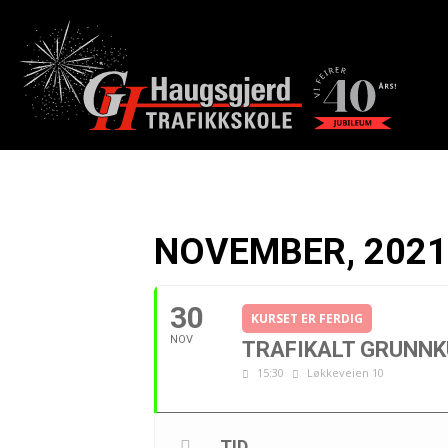
NOVEMBER, 202
30
KURSET ER FERDIG
NOV
TRAFIKALT GRUNN
15:30
Løkkeveien 10
TID