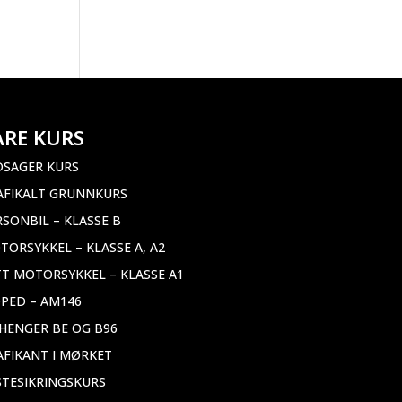
ÅRE KURS
DSAGER KURS
AFIKALT GRUNNKURS
RSONBIL – KLASSE B
TORSYKKEL – KLASSE A, A2
TT MOTORSYKKEL – KLASSE A1
PED – AM146
LHENGER BE OG B96
AFIKANT I MØRKET
STESIKRINGSKURS