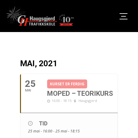
MAI, 2021
25
KURSET ER FERDIG
MAI
MOPED – TEORIKURS
16:00 - 18:15
Haugsgjerd
TID
25 mai - 16:00 - 25 mai - 18:15