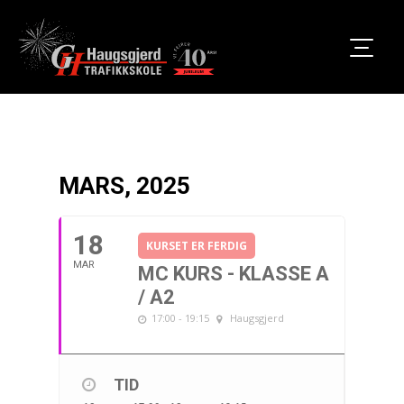
MARS, 2025
18
KURSET ER FERDIG
MAR
MC KURS - KLASSE A
/ A2
17:00 - 19:15
Haugsgjerd
TID