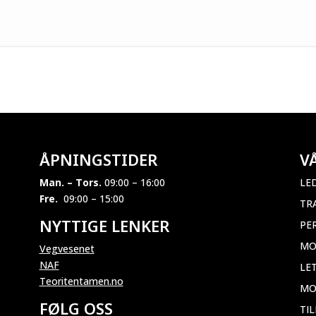
ÅPNINGSTIDER
V
Man. – Tors.
09:00 – 16:00
LE
Fre.
09:00 – 15:00
TR
NYTTIGE LENKER
PE
MO
Vegvesenet
NAF
LE
Teoritentamen.no
MO
FØLG OSS
TI