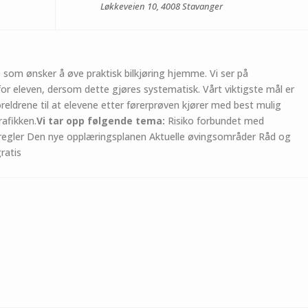
Løkkeveien 10, 4008 Stavanger
e som ønsker å øve praktisk bilkjøring hjemme. Vi ser på
for eleven, dersom dette gjøres systematisk. Vårt viktigste mål er
eldrene til at elevene etter førerprøven kjører med best mulig
rafikken.
Vi tar opp følgende tema:
Risiko forbundet med
 regler Den nye opplæringsplanen Aktuelle øvingsområder Råd og
ratis