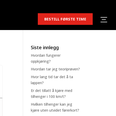
BESTILL FØRSTE TIME
Siste innlegg
Hvordan fungerer
oppkjøring?
Hvordan tar jeg teoriprøven?
Hvor lang tid tar det å ta
lappen?
Er det tillatt å kjøre med
tilhenger i 100 km/t?
Hvilken tilhenger kan jeg
kjøre uten utvidet førerkort?