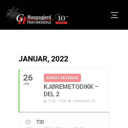
JANUAR, 2022
26
KURSET ER FERDIG
JAN
KJØREMETODIKK –
DEL 2
15:30 - 17:45
Løkkeveien 10
TID