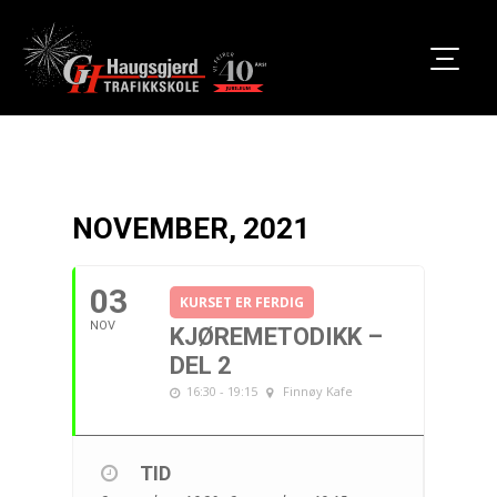
NOVEMBER, 2021
03
KURSET ER FERDIG
NOV
KJØREMETODIKK –
DEL 2
16:30 - 19:15
Finnøy Kafe
TID