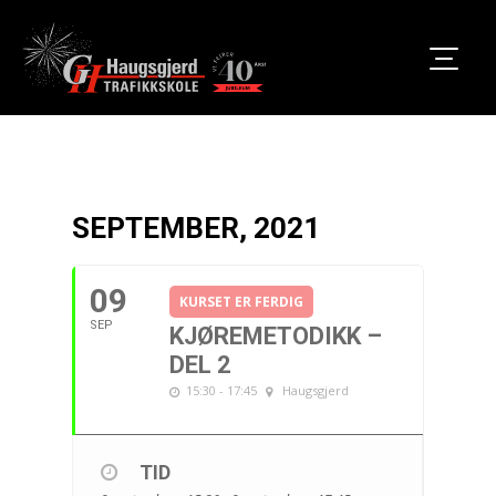
SEPTEMBER, 2021
09
KURSET ER FERDIG
SEP
KJØREMETODIKK –
DEL 2
15:30 - 17:45
Haugsgjerd
TID