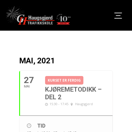
MAI, 2021
27
KURSET ER FERDIG
MAI
KJØREMETODIKK –
DEL 2
15:30 - 17:45
Haugsgjerd
TID