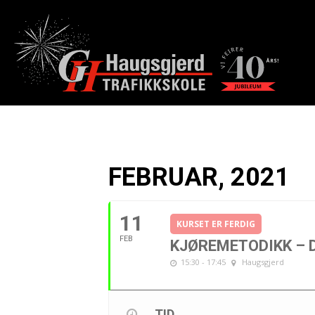
FEBRUAR, 2021
11
KURSET ER FERDIG
FEB
KJØREMETODIKK – D
15:30 - 17:45
Haugsgjerd
TID