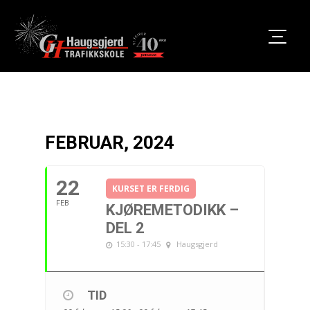
FEBRUAR, 2024
22
KURSET ER FERDIG
FEB
KJØREMETODIKK –
DEL 2
15:30 - 17:45
Haugsgjerd
TID