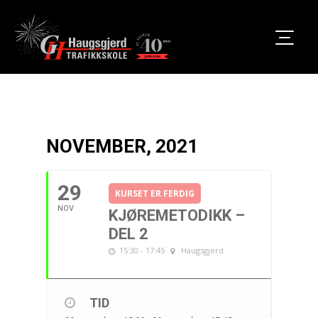
NOVEMBER, 2021
29
KURSET ER FERDIG
NOV
KJØREMETODIKK –
DEL 2
15:30 - 17:45
Haugsgjerd
TID