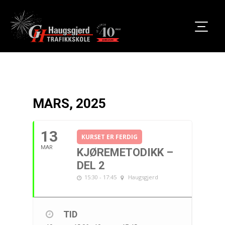
MARS, 2025
13
KURSET ER FERDIG
MAR
KJØREMETODIKK –
DEL 2
15:30 - 17:45
Haugsgjerd
TID