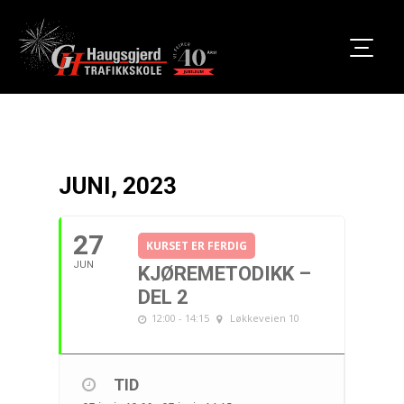
JUNI, 2023
27
KURSET ER FERDIG
JUN
KJØREMETODIKK –
DEL 2
12:00 - 14:15
Løkkeveien 10
TID