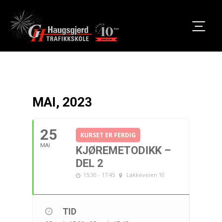
MAI, 2023
25
KURSET ER FERDIG
MAI
KJØREMETODIKK –
DEL 2
15:30 - 17:45
Løkkeveien 10
TID