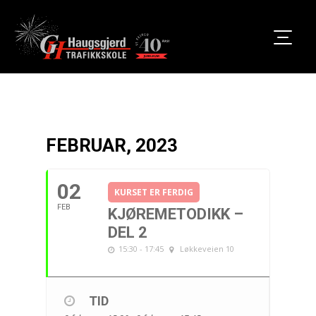
FEBRUAR, 2023
02
KURSET ER FERDIG
FEB
KJØREMETODIKK –
DEL 2
15:30 - 17:45
Løkkeveien 10
TID