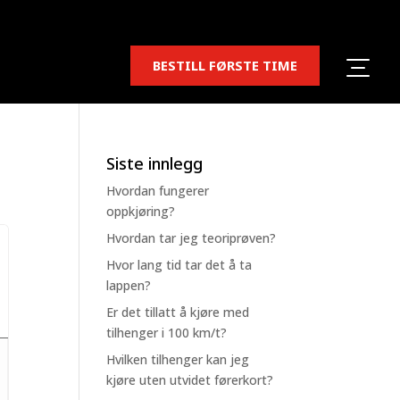
BESTILL FØRSTE TIME
Siste innlegg
Hvordan fungerer
oppkjøring?
Hvordan tar jeg teoriprøven?
Hvor lang tid tar det å ta
lappen?
Er det tillatt å kjøre med
tilhenger i 100 km/t?
Hvilken tilhenger kan jeg
kjøre uten utvidet førerkort?