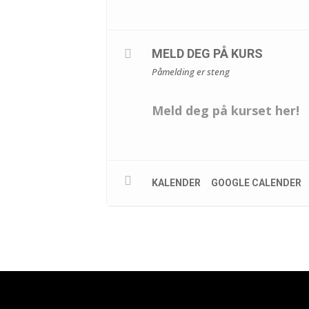
MELD DEG PÅ KURS
Påmelding er steng
Meld deg på kurset her!
KALENDER
GOOGLE CALENDER