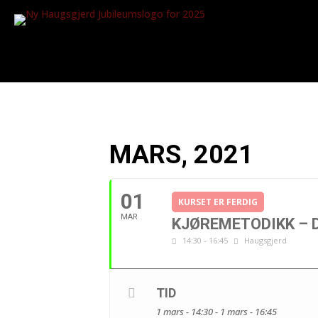
MARS, 2021
01
KURSET ER FERDIG
MAR
KJØREMETODIKK – D
14:30 - 16:45
Haugsgjerd
TID
1 mars - 14:30 - 1 mars - 16:45