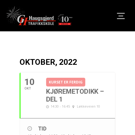
OKTOBER, 2022
10
KURSET ER FERDIG
OKT
KJØREMETODIKK –
DEL 1
14:30 - 16:45
Løkkeveien 10
TID