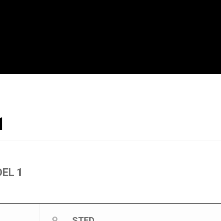
1
EL 1
STED