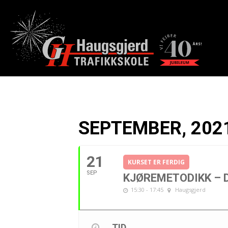
SEPTEMBER, 202
21
KURSET ER FERDIG
SEP
KJØREMETODIKK – D
15:30 - 17:45
Haugsgjerd
TID