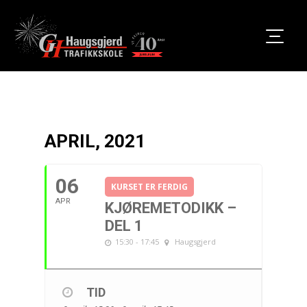
APRIL, 2021
06
KURSET ER FERDIG
APR
KJØREMETODIKK –
DEL 1
15:30 - 17:45
Haugsgjerd
TID