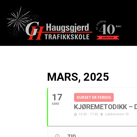
MARS, 2025
17
KURSET ER FERDIG
MAR
KJØREMETODIKK – D
15:30 - 17:45
Løkkeveien 10
TID