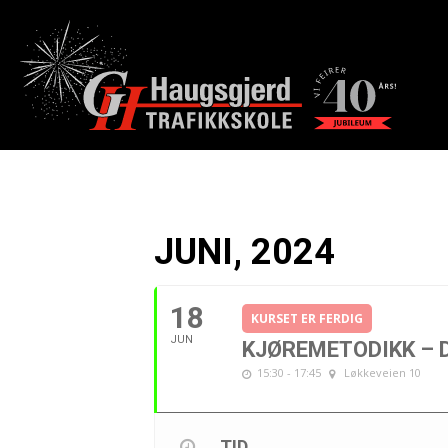
JUNI, 2024
18
KURSET ER FERDIG
JUN
KJØREMETODIKK – D
15:30 - 17:45
Løkkeveien 10
TID