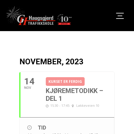
NOVEMBER, 2023
14
KURSET ER FERDIG
NOV
KJØREMETODIKK –
DEL 1
15:30 - 17:45
Løkkeveien 10
TID