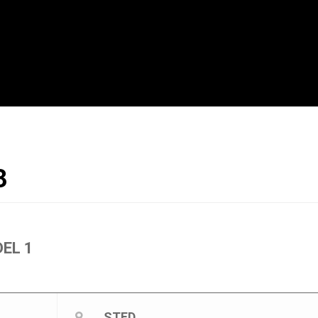
3
EL 1
STED