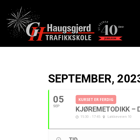
SEPTEMBER, 202
05
KURSET ER FERDIG
SEP
KJØREMETODIKK – D
15:30 - 17:45
Løkkeveien 10
TID