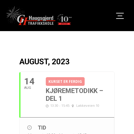
AUGUST, 2023
14
KURSET ER FERDIG
AUG
KJØREMETODIKK –
DEL 1
13:30 - 15:45
Løkkeveien 10
TID