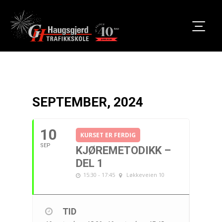
SEPTEMBER, 2024
10
KURSET ER FERDIG
SEP
KJØREMETODIKK –
DEL 1
15:30 - 17:45
Løkkeveien 10
TID