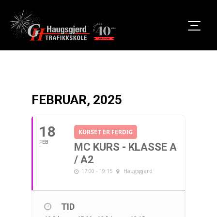
FEBRUAR, 2025
18
KURSET ER FERDIG
FEB
MC KURS - KLASSE A
/ A2
17:00 - 19:15
Haugsgjerd
TID