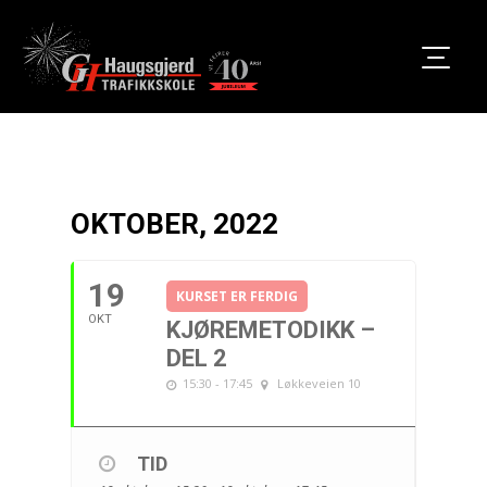
OKTOBER, 2022
19
KURSET ER FERDIG
OKT
KJØREMETODIKK –
DEL 2
15:30 - 17:45
Løkkeveien 10
TID