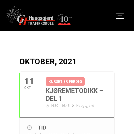
OKTOBER, 2021
11
KURSET ER FERDIG
OKT
KJØREMETODIKK –
DEL 1
14:30 - 16:45
Haugsgjerd
TID