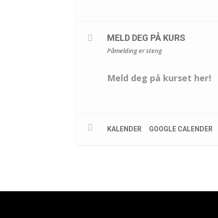
MELD DEG PÅ KURS
Påmelding er steng
Meld deg på kurset her!
KALENDER
GOOGLE CALENDER