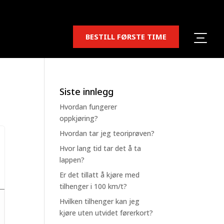
BESTILL FØRSTE TIME
Siste innlegg
Hvordan fungerer
oppkjøring?
Hvordan tar jeg teoriprøven?
Hvor lang tid tar det å ta
lappen?
Er det tillatt å kjøre med
tilhenger i 100 km/t?
Hvilken tilhenger kan jeg
kjøre uten utvidet førerkort?