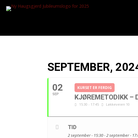
SEPTEMBER, 202
02
KURSET ER FERDIG
SEP
KJØREMETODIKK – D
15:30 - 17:45
Løkkeveien 10
TID
2 september - 15:30 - 2 september - 17