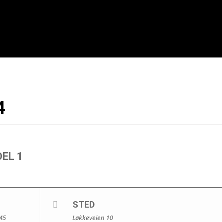
4
EL 1
STED
:45
Løkkeveien 10